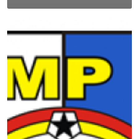
Pengumuman
Daftar
Ulang
PPDB
SMPN
7
Madiun
Tahun
Ajaran
2022/2023