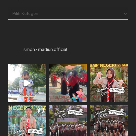
Arsip
smpn7madiun.official