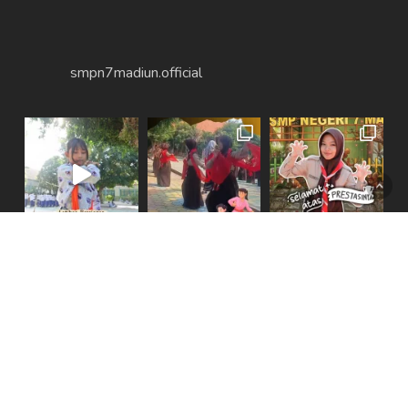
smpn7madiun.official