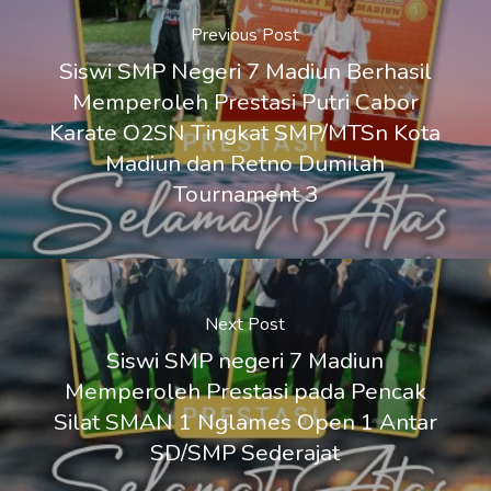
Previous Post
Siswi SMP Negeri 7 Madiun Berhasil
Memperoleh Prestasi Putri Cabor
Karate O2SN Tingkat SMP/MTSn Kota
Madiun dan Retno Dumilah
Tournament 3
Next Post
Siswi SMP negeri 7 Madiun
Memperoleh Prestasi pada Pencak
Silat SMAN 1 Nglames Open 1 Antar
SD/SMP Sederajat