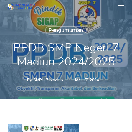
Menu
Skip
to
main
Pengumuman
content
PPDB SMP Negeri 7
Madiun 2024/2025
By
SMPN 7 Madiun
Mei 17, 2024