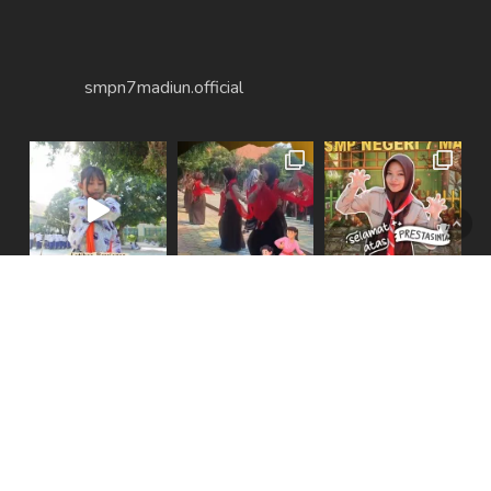
smpn7madiun.official