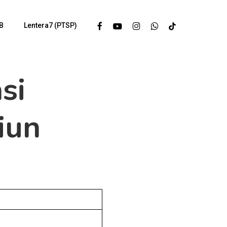
Facebook
Youtube
Instagram
Whatsapp
Tiktok
B
Lentera7 (PTSP)
si
endidikan
iun
si Sekolah