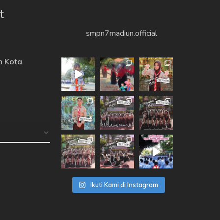
t
smpn7madiun.official
n Kota
Ikuti Kami di Instagram